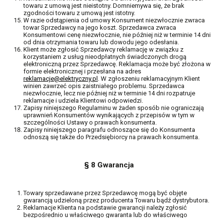
towaru z umową jest nieistotny. Domniemywa się, że brak
zgodności towaru z umową jest istotny.
W razie odstąpienia od umowy Konsument niezwłocznie zwraca
towar Sprzedawcy na jego koszt. Sprzedawca zwraca
Konsumentowi cenę niezwłocznie, nie później niż w terminie 14 dni
od dnia otrzymania towaru lub dowodu jego odesłania.
Klient może zgłosić Sprzedawcy reklamację w związku z
korzystaniem z usług nieodpłatnych świadczonych drogą
elektroniczną przez Sprzedawcę. Reklamacja może być złożona w
formie elektronicznej i przesłana na adres
reklamacje@elektryczny.pl
. W zgłoszeniu reklamacyjnym Klient
winien zawrzeć opis zaistniałego problemu. Sprzedawca
niezwłocznie, lecz nie później niż w terminie 14 dni rozpatruje
reklamacje i udziela Klientowi odpowiedzi.
Zapisy niniejszego Regulaminu w żaden sposób nie ograniczają
uprawnień Konsumentów wynikających z przepisów w tym w
szczególności Ustawy o prawach konsumenta.
Zapisy niniejszego paragrafu odnoszące się do Konsumenta
odnoszą się także do Przedsiębiorcy na prawach konsumenta.
§ 8 Gwarancja
Towary sprzedawane przez Sprzedawcę mogą być objęte
gwarancją udzieloną przez producenta Towaru bądź dystrybutora.
Reklamacje Klienta na podstawie gwarancji należy zgłosić
bezpośrednio u właściwego gwaranta lub do właściwego