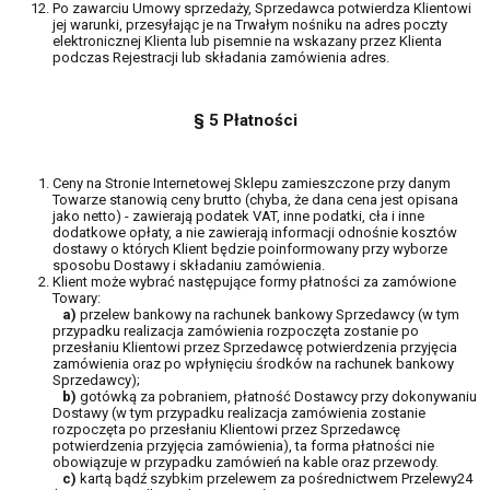
Po zawarciu Umowy sprzedaży, Sprzedawca potwierdza Klientowi
jej warunki, przesyłając je na Trwałym nośniku na adres poczty
elektronicznej Klienta lub pisemnie na wskazany przez Klienta
podczas Rejestracji lub składania zamówienia adres.
§ 5 Płatności
Ceny na Stronie Internetowej Sklepu zamieszczone przy danym
Towarze stanowią ceny brutto (chyba, że dana cena jest opisana
jako netto) - zawierają podatek VAT, inne podatki, cła i inne
dodatkowe opłaty, a nie zawierają informacji odnośnie kosztów
dostawy o których Klient będzie poinformowany przy wyborze
sposobu Dostawy i składaniu zamówienia.
Klient może wybrać następujące formy płatności za zamówione
Towary:
a)
przelew bankowy na rachunek bankowy Sprzedawcy (w tym
przypadku realizacja zamówienia rozpoczęta zostanie po
przesłaniu Klientowi przez Sprzedawcę potwierdzenia przyjęcia
zamówienia oraz po wpłynięciu środków na rachunek bankowy
Sprzedawcy);
b)
gotówką za pobraniem, płatność Dostawcy przy dokonywaniu
Dostawy (w tym przypadku realizacja zamówienia zostanie
rozpoczęta po przesłaniu Klientowi przez Sprzedawcę
potwierdzenia przyjęcia zamówienia), ta forma płatności nie
obowiązuje w przypadku zamówień na kable oraz przewody.
c)
kartą bądź szybkim przelewem za pośrednictwem Przelewy24