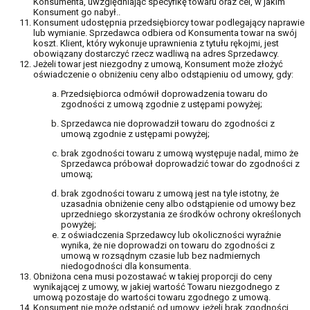
Konsumenta, uwzględniając specyfikę towaru oraz cel, w jakim
Konsument go nabył..
Konsument udostępnia przedsiębiorcy towar podlegający naprawie
lub wymianie. Sprzedawca odbiera od Konsumenta towar na swój
koszt. Klient, który wykonuje uprawnienia z tytułu rękojmi, jest
obowiązany dostarczyć rzecz wadliwą na adres Sprzedawcy.
Jeżeli towar jest niezgodny z umową, Konsument może złożyć
oświadczenie o obniżeniu ceny albo odstąpieniu od umowy, gdy:
Przedsiębiorca odmówił doprowadzenia towaru do
zgodności z umową zgodnie z ustępami powyżej;
Sprzedawca nie doprowadził towaru do zgodności z
umową zgodnie z ustępami powyżej;
brak zgodności towaru z umową występuje nadal, mimo że
Sprzedawca próbował doprowadzić towar do zgodności z
umową;
brak zgodności towaru z umową jest na tyle istotny, że
uzasadnia obniżenie ceny albo odstąpienie od umowy bez
uprzedniego skorzystania ze środków ochrony określonych
powyżej;
z oświadczenia Sprzedawcy lub okoliczności wyraźnie
wynika, że nie doprowadzi on towaru do zgodności z
umową w rozsądnym czasie lub bez nadmiernych
niedogodności dla konsumenta.
Obniżona cena musi pozostawać w takiej proporcji do ceny
wynikającej z umowy, w jakiej wartość Towaru niezgodnego z
umową pozostaje do wartości towaru zgodnego z umową.
Konsument nie może odstąpić od umowy, jeżeli brak zgodności