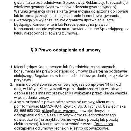
gwaranta za pośrednictwem Sprzedawcy. Reklamacje te rozpatruje
właściwy gwarant (wystawca oświadczenia gwarancyjnego).
Warunki gwarancji określa karta gwarancyjna dołączona do Towaru
lub informacja znajdująca się na stronie internetowej gwaranta.
Gwarancja nie wyłącza, ani nie ogranicza uprawnień Klienta
będącego Konsumentem lub Przedsiębiorcy na prawach
Konsumenta ani nie wpływa na odpowiedzialność Sprzedającego z
tytułu niezgodności Towaru z umową.
§ 9 Prawo odstąpienia od umowy
Klient będący Konsumentem lub Przedsiębiorcą na prawach
konsumenta ma prawo odstąpić od umowy zawartej na podstawie
niniejszego Regulaminu w terminie 14 dni bez podania jakiejkolwiek
przyczyny.
Termin do odstąpienia od umowy wygasa po upływie 14 dni od
dnia, w którym Klient wszedł w posiadanie rzeczy lub w którym
osoba trzecia inna niż przewoźnik i wskazana przez Klienta weszła
w posiadanie rzeczy.
Aby skorzystać z prawa odstąpienia od umowy, Klient musi
poinformować ELMAX-HURT Żywicki Sp. J. Tychy ul. Oświęcimska
83, 885 853 233,
sklep@elektryczny.pl
o swojej decyzji o
odstąpieniu od niniejszej umowy w drodze jednoznacznego
oświadczenia (na przykład pismo wysłane pocztą lub pocztą
elektroniczną). Klient może skorzystać z wzoru
formularza
odstąpienia od umowy
, jednak nie jest to obowiązkowe.