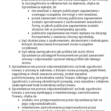
w szczególności w reklamie lub na etykiecie, chyba że
Sprzedawca wykaże, że:
nie wiedział o danym publicznym zapewnieniu i
oceniając rozsądnie, nie mógł o nim wiedzieć,
przed zawarciem Umowy publiczne zapewnienie
zostało sprostowane z zachowaniem warunków i
formy, w jakich publiczne zapewnienie zostało
złożone, lub w porównywalny sposób,
publiczne zapewnienie nie miało wpływu na decyzję
Konsumenta o zawarciu Umowy sprzedaży;
być dostarczany z opakowaniem, akcesoriami i instrukcjami,
których dostarczenia Konsument może rozsądnie
oczekiwać;
być takiej samej jakości jak próbka lub wzór, które
Sprzedawca udostępnił Konsumentowi przed zawarciem
umowy i odpowiadać opisowi takiej próbki lub takiego
wzoru.
Sprzedawca nie ponosi odpowiedzialności za brak zgodności
towaru z umową w zakresie, o którym mowa powyżej, jeżeli Klient,
najpóźniej w chwili zawarcia umowy, został wyraźnie
poinformowany, że konkretna cecha Towaru odbiega od wymogów
zgodności z umową określonych powyżej, oraz wyraźnie i odrębnie
zaakceptował brak konkretnej cechy towaru.
Sprzedawca nie ponosi odpowiedzialność za brak zgodności
towaru z umową wynikający z niewłaściwego zamontowania
Towaru, chyba że:
zostało ono przeprowadzone przez Sprzedawcę lub na
jego odpowiedzialność;
niewłaściwe zamontowanie przeprowadzone przez