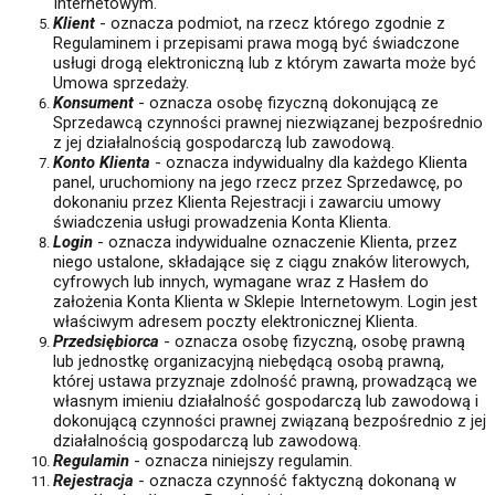
Internetowym.
Klient
- oznacza podmiot, na rzecz którego zgodnie z
Regulaminem i przepisami prawa mogą być świadczone
usługi drogą elektroniczną lub z którym zawarta może być
Umowa sprzedaży.
Konsument
- oznacza osobę fizyczną dokonującą ze
Sprzedawcą czynności prawnej niezwiązanej bezpośrednio
z jej działalnością gospodarczą lub zawodową.
Konto Klienta
- oznacza indywidualny dla każdego Klienta
panel, uruchomiony na jego rzecz
przez Sprzedawcę, po
dokonaniu przez Klienta Rejestracji i zawarciu umowy
świadczenia usługi prowadzenia Konta Klienta.
Login
- oznacza indywidualne oznaczenie Klienta, przez
niego ustalone, składające się z ciągu znaków literowych,
cyfrowych lub innych, wymagane wraz z Hasłem do
założenia Konta Klienta w Sklepie Internetowym. Login jest
właściwym adresem poczty elektronicznej Klienta.
Przedsiębiorca
- oznacza osobę fizyczną, osobę prawną
lub jednostkę organizacyjną niebędącą osobą prawną,
której ustawa przyznaje zdolność prawną, prowadzącą we
własnym imieniu działalność gospodarczą lub zawodową i
dokonującą czynności prawnej związaną bezpośrednio z jej
działalnością gospodarczą lub zawodową.
Regulamin
- oznacza niniejszy regulamin.
Rejestracja
- oznacza czynność faktyczną dokonaną w