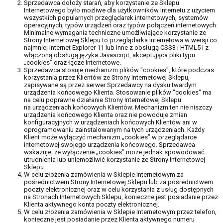
Sprzedawca dołoży starań, aby korzystanie ze Sklepu
Internetowego było możliwe dla użytkowników Internetu z użyciem
wszystkich popularnych przeglądarek internetowych, systemów
operacyjnych, typów urządzeń oraz typów połączeń internetowych.
Minimalne wymagania techniczne umożliwiające korzystanie ze
Strony Internetowej Sklepu to przeglądarka internetowa w wersji co
najmniej Internet Explorer 11 lub inne z obsługą CSS3 i HTML5 i z
włączoną obsługą języka Javascript, akceptująca pliki typu
„cookies” oraz łącze internetowe.
Sprzedawca stosuje mechanizm plików "cookies", które podczas
korzystania przez Klientów ze Strony Internetowej Sklepu,
zapisywane są przez serwer Sprzedawcy na dysku twardym
urządzenia końcowego Klienta. Stosowanie plików "cookies" ma
na celu poprawne działanie Strony Internetowej Sklepu
na urządzeniach końcowych Klientów. Mechanizm ten nie niszczy
urządzenia końcowego Klienta oraz nie powoduje zmian
konfiguracyjnych w urządzeniach końcowych Klientów ani w
oprogramowaniu zainstalowanym na tych urządzeniach. Każdy
Klient może wyłączyć mechanizm „cookies” w przeglądarce
internetowej swojego urządzenia końcowego. Sprzedawca
wskazuje, że wyłączenie „cookies” może jednak spowodować
utrudnienia lub uniemożliwić korzystanie ze Strony Internetowej
Sklepu.
W celu złożenia zamówienia w Sklepie Internetowym za
pośrednictwem Strony Internetowej Sklepu lub za pośrednictwem
poczty elektronicznej oraz w celu korzystania z usług dostępnych
na Stronach Internetowych Sklepu, konieczne jest posiadanie przez
Klienta aktywnego konta poczty elektronicznej.
W celu złożenia zamówienia w Sklepie Internetowym przez telefon,
konieczne jest posiadanie przez Klienta aktywnego numeru