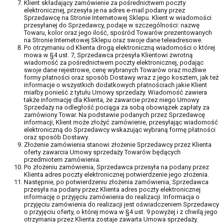
Klient składający zamówienie za pośrednictwem poczty
elektronicznej, przesyła je na adres e-mail podany przez
Sprzedawcę na Stronie Internetowej Sklepu. Klient w wiadomości
przesyłanej do Sprzedawcy, podaje w szczególności: nazwę
Towaru, kolor oraz jego ilość, spośród Towarów prezentowanych
na Stronie Internetowej Sklepu oraz swoje dane teleadresowe.
Po otrzymaniu od Klienta drogą elektroniczną wiadomości o której
mowa w §4 ust. 7, Sprzedawca przesyła Klientowi zwrotną
wiadomość za pośrednictwem poczty elektronicznej, podając
swoje dane rejestrowe, cenę wybranych Towarów oraz możliwe
formy płatności oraz sposób Dostawy wraz z jego kosztem, jak też
informacje o wszystkich dodatkowych płatnościach jakie Klient
miałby ponieść z tytułu Umowy sprzedaży. Wiadomość zawiera
także informację dla Klienta, że zawarcie przez niego Umowy
Sprzedaży na odległość pociąga za sobą obowiązek zapłaty za
zamówiony Towar. Na podstawie podanych przez Sprzedawcę
informacji, Klient może złożyć zamówienie, przesyłając wiadomość
elektroniczną do Sprzedawcy wskazując wybraną formę płatności
oraz sposób Dostawy.
Złożenie zamówienia stanowi złożenie Sprzedawcy przez Klienta
oferty zawarcia Umowy sprzedaży Towarów będących
przedmiotem zamówienia.
Po złożeniu zamówienia, Sprzedawca przesyła na podany przez
Klienta adres poczty elektronicznej potwierdzenie jego złożenia.
Następnie, po potwierdzeniu złożenia zamówienia, Sprzedawca
przesyła na podany przez Klienta adres poczty elektronicznej
informację o przyjęciu zamówienia do realizacji. Informacja o
przyjęciu zamówienia do realizacji jest oświadczeniem Sprzedawcy
o przyjęciu oferty, o której mowa w §4 ust. 9 powyżej i z chwilą jego
otrzymania przez Klienta zostaje zawarta Umowa sprzedaży.