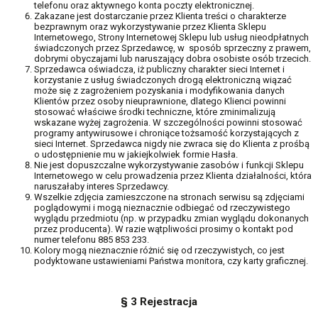
telefonu oraz aktywnego konta poczty elektronicznej.
Zakazane jest dostarczanie przez Klienta treści o charakterze
bezprawnym oraz wykorzystywanie przez Klienta Sklepu
Internetowego, Strony Internetowej Sklepu lub usług nieodpłatnych
świadczonych przez Sprzedawcę, w sposób sprzeczny z prawem,
dobrymi obyczajami lub naruszający dobra osobiste osób trzecich.
Sprzedawca oświadcza, iż publiczny charakter sieci Internet i
korzystanie z usług świadczonych drogą elektroniczną wiązać
może się z zagrożeniem pozyskania i modyfikowania danych
Klientów przez osoby nieuprawnione, dlatego Klienci powinni
stosować właściwe środki techniczne, które zminimalizują
wskazane wyżej zagrożenia. W szczególności powinni stosować
programy antywirusowe i chroniące tożsamość korzystających z
sieci Internet. Sprzedawca nigdy nie zwraca się do Klienta z prośbą
o udostępnienie mu w jakiejkolwiek formie Hasła.
Nie jest dopuszczalne wykorzystywanie zasobów i funkcji Sklepu
Internetowego w celu prowadzenia przez Klienta działalności, która
naruszałaby interes Sprzedawcy.
Wszelkie zdjęcia zamieszczone na stronach serwisu są zdjęciami
poglądowymi i mogą nieznacznie odbiegać od rzeczywistego
wyglądu przedmiotu (np. w przypadku zmian wyglądu dokonanych
przez producenta). W razie wątpliwości prosimy o kontakt pod
numer telefonu 885 853 233.
Kolory mogą nieznacznie różnić się od rzeczywistych, co jest
podyktowane ustawieniami Państwa monitora, czy karty graficznej.
§ 3 Rejestracja