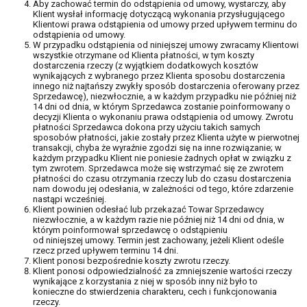
Aby zachować termin do odstąpienia od umowy, wystarczy, aby
Klient wysłał informację dotyczącą wykonania przysługującego
Klientowi prawa odstąpienia od umowy przed upływem terminu do
odstąpienia od umowy.
W przypadku odstąpienia od niniejszej umowy zwracamy Klientowi
wszystkie otrzymane od Klienta płatności, w tym koszty
dostarczenia rzeczy (z wyjątkiem dodatkowych kosztów
wynikających z wybranego przez Klienta sposobu dostarczenia
innego niż najtańszy zwykły sposób dostarczenia oferowany przez
Sprzedawcę), niezwłocznie, a w każdym przypadku nie później niż
14 dni od dnia, w którym Sprzedawca zostanie poinformowany o
decyzji Klienta o wykonaniu prawa odstąpienia od umowy. Zwrotu
płatności Sprzedawca dokona przy użyciu takich samych
sposobów płatności, jakie zostały przez Klienta użyte w pierwotnej
transakcji, chyba że wyraźnie zgodzi się na inne rozwiązanie; w
każdym przypadku Klient nie poniesie żadnych opłat w związku z
tym zwrotem. Sprzedawca może się wstrzymać się ze zwrotem
płatności do czasu otrzymania rzeczy lub do czasu dostarczenia
nam dowodu jej odesłania, w zależności od tego, które zdarzenie
nastąpi wcześniej.
Klient powinien odesłać lub przekazać Towar Sprzedawcy
niezwłocznie, a w każdym razie nie później niż 14 dni od dnia, w
którym poinformował sprzedawcę o odstąpieniu
od niniejszej umowy. Termin jest zachowany, jeżeli Klient odeśle
rzecz przed upływem terminu 14 dni.
Klient ponosi bezpośrednie koszty zwrotu rzeczy.
Klient ponosi odpowiedzialność za zmniejszenie wartości rzeczy
wynikające z korzystania z niej w sposób inny niż było to
konieczne do stwierdzenia charakteru, cech i funkcjonowania
rzeczy.