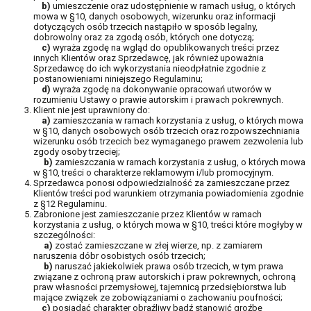
b)
umieszczenie oraz udostępnienie w ramach usług, o których
mowa w §10, danych osobowych, wizerunku oraz informacji
dotyczących osób trzecich nastąpiło w sposób legalny,
dobrowolny oraz za zgodą osób, których one dotyczą;
c)
wyraża zgodę na wgląd do opublikowanych treści przez
innych Klientów oraz Sprzedawcę, jak również upoważnia
Sprzedawcę do ich wykorzystania nieodpłatnie zgodnie z
postanowieniami niniejszego Regulaminu;
d)
wyraża zgodę na dokonywanie opracowań utworów w
rozumieniu Ustawy o prawie autorskim i prawach pokrewnych.
Klient nie jest uprawniony do:
a)
zamieszczania w ramach korzystania z usług, o których mowa
w §10, danych osobowych osób trzecich oraz rozpowszechniania
wizerunku osób trzecich bez wymaganego prawem zezwolenia lub
zgody osoby trzeciej;
b)
zamieszczania w ramach korzystania z usług, o których mowa
w §10, treści o charakterze reklamowym i/lub promocyjnym.
Sprzedawca ponosi odpowiedzialność za zamieszczane przez
Klientów treści pod warunkiem otrzymania powiadomienia zgodnie
z §12 Regulaminu.
Zabronione jest zamieszczanie przez Klientów w ramach
korzystania z usług, o których mowa w §10, treści które mogłyby w
szczególności:
a)
zostać zamieszczane w złej wierze, np. z zamiarem
naruszenia dóbr osobistych osób trzecich;
b)
naruszać jakiekolwiek prawa osób trzecich, w tym prawa
związane z ochroną praw autorskich i praw pokrewnych, ochroną
praw własności przemysłowej, tajemnicą przedsiębiorstwa lub
mające związek ze zobowiązaniami o zachowaniu poufności;
c)
posiadać charakter obraźliwy bądź stanowić groźbę