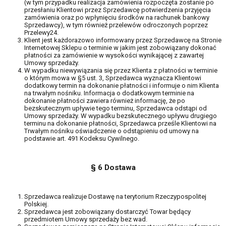
(w tym przypadku realizacja zamówienia rozpoczęta zostanie po
przesłaniu Klientowi przez Sprzedawcę potwierdzenia przyjęcia
zamówienia oraz po wpłynięciu środków na rachunek bankowy
Sprzedawcy), w tym również przelewów odroczonych poprzez
Przelewy24.
Klient jest każdorazowo informowany przez Sprzedawcę na Stronie
Internetowej Sklepu o terminie w jakim jest zobowiązany dokonać
płatności za zamówienie w wysokości wynikającej z zawartej
Umowy sprzedaży.
W wypadku niewywiązania się przez Klienta z płatności w terminie
o którym mowa w §5 ust. 3, Sprzedawca wyznacza Klientowi
dodatkowy termin na dokonanie płatności i informuje o nim Klienta
na trwałym nośniku. Informacja o dodatkowym terminie na
dokonanie płatności zawiera również informację, że po
bezskutecznym upływie tego terminu, Sprzedawca odstąpi od
Umowy sprzedaży. W wypadku bezskutecznego upływu drugiego
terminu na dokonanie płatności, Sprzedawca prześle Klientowi na
Trwałym nośniku oświadczenie o odstąpieniu od umowy na
podstawie art. 491 Kodeksu Cywilnego.
§ 6 Dostawa
Sprzedawca realizuje Dostawę na terytorium Rzeczypospolitej
Polskiej.
Sprzedawca jest zobowiązany dostarczyć Towar będący
przedmiotem Umowy sprzedaży bez wad.