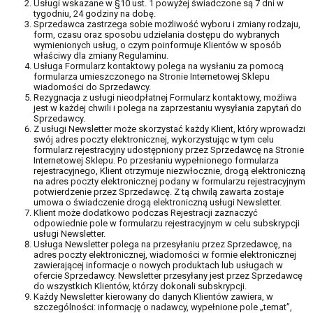
Usługi wskazane w §10 ust. 1 powyżej świadczone są 7 dni w
tygodniu, 24 godziny na dobę.
Sprzedawca zastrzega sobie możliwość wyboru i zmiany rodzaju,
form, czasu oraz sposobu udzielania dostępu do wybranych
wymienionych usług, o czym poinformuje Klientów w sposób
właściwy dla zmiany Regulaminu.
Usługa Formularz kontaktowy polega na wysłaniu za pomocą
formularza umieszczonego na Stronie Internetowej Sklepu
wiadomości do Sprzedawcy.
Rezygnacja z usługi nieodpłatnej Formularz kontaktowy, możliwa
jest w każdej chwili i polega na zaprzestaniu wysyłania zapytań do
Sprzedawcy.
Z usługi Newsletter może skorzystać każdy Klient, który wprowadzi
swój adres poczty elektronicznej, wykorzystując w tym celu
formularz rejestracyjny udostępniony przez Sprzedawcę na Stronie
Internetowej Sklepu. Po przesłaniu wypełnionego formularza
rejestracyjnego, Klient otrzymuje niezwłocznie, drogą elektroniczną
na adres poczty elektronicznej podany w formularzu rejestracyjnym
potwierdzenie przez Sprzedawcę. Z tą chwilą zawarta zostaje
umowa o świadczenie drogą elektroniczną usługi Newsletter.
Klient może dodatkowo podczas Rejestracji zaznaczyć
odpowiednie pole w formularzu rejestracyjnym w celu subskrypcji
usługi Newsletter.
Usługa Newsletter polega na przesyłaniu przez Sprzedawcę, na
adres poczty elektronicznej, wiadomości w formie elektronicznej
zawierającej informacje o nowych produktach lub usługach w
ofercie Sprzedawcy. Newsletter przesyłany jest przez Sprzedawcę
do wszystkich Klientów, którzy dokonali subskrypcji.
Każdy Newsletter kierowany do danych Klientów zawiera, w
szczególności: informację o nadawcy, wypełnione pole „temat”,