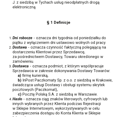
J. z siedzibą w Tychach usług nieodpłatnych drogą
elektroniczną.
§ 1 Definicje
Dni robocze
- oznacza dni tygodnia od poniedziałku do
piątku z wyłączeniem dni ustawowo wolnych od pracy.
Dostawa
- oznacza czynność faktyczną polegającą na
dostarczeniu Klientowi przez Sprzedawcę,
za pośrednictwem Dostawcy, Towaru określonego w
zamówieniu.
Dostawca
- oznacza podmiot, z którym współpracuje
Sprzedawca w zakresie dokonywania Dostawy Towarów:
a)
firmę kurierską,
b)
InPost Paczkomaty Sp. z o.o. z siedzibą w Krakowie,
świadcząca usługi Dostawy i obsługi systemu skrytek
pocztowych (Paczkomat),
c)
Pocztę Polską S.A. z siedzibą w Warszawie.
Hasło
- oznacza ciąg znaków literowych, cyfrowych lub
innych wybranych przez Klienta podczas Rejestracji
w Sklepie Internetowym, wykorzystywanych w celu
zabezpieczenia dostępu do Konta Klienta w Sklepie