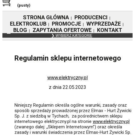
(pusty)
STRONA GŁÓWNA
PRODUCENCI
|
|
ELEKTROKLUB
PROMOCJE
WYPRZEDAŻE
|
|
|
BLOG
ZAPYTANIA OFERTOWE
KONTAKT
|
|
❯ WYBIERZ KATEGORIE
Regulamin sklepu internetowego
www.elektryczny.pl
z dnia 22.05.2023
Niniejszy Regulamin określa ogólne warunki, zasady oraz
sposób sprzedaży prowadzonej przez Elmax - Hurt Żywicki
Sp. J. z siedzibą w Tychach, za pośrednictwem sklepu
internetowego elektryczny.pl na stronie
www.elektryczny.pl
(zwanego dalej: „Sklepem Internetowym”) oraz określa
zasady i warunki świadczenia przez Elmax-Hurt Żywicki Sp.