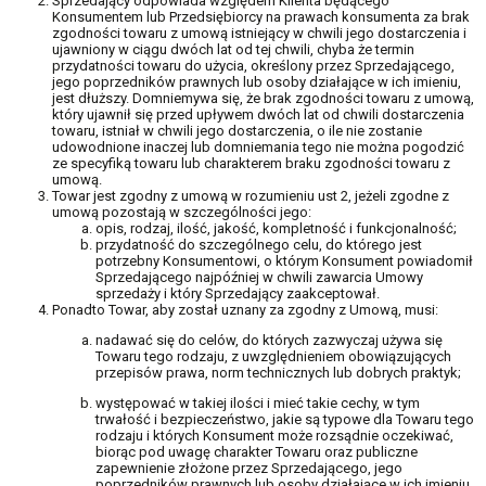
Sprzedający odpowiada względem Klienta będącego
Konsumentem lub Przedsiębiorcy na prawach konsumenta za brak
zgodności towaru z umową istniejący w chwili jego dostarczenia i
ujawniony w ciągu dwóch lat od tej chwili, chyba że termin
przydatności towaru do użycia, określony przez Sprzedającego,
jego poprzedników prawnych lub osoby działające w ich imieniu,
jest dłuższy. Domniemywa się, że brak zgodności towaru z umową,
który ujawnił się przed upływem dwóch lat od chwili dostarczenia
towaru, istniał w chwili jego dostarczenia, o ile nie zostanie
udowodnione inaczej lub domniemania tego nie można pogodzić
ze specyfiką towaru lub charakterem braku zgodności towaru z
umową.
Towar jest zgodny z umową w rozumieniu ust 2, jeżeli zgodne z
umową pozostają w szczególności jego:
opis, rodzaj, ilość, jakość, kompletność i funkcjonalność;
przydatność do szczególnego celu, do którego jest
potrzebny Konsumentowi, o którym Konsument powiadomił
Sprzedającego najpóźniej w chwili zawarcia Umowy
sprzedaży i który Sprzedający zaakceptował.
Ponadto Towar, aby został uznany za zgodny z Umową, musi:
nadawać się do celów, do których zazwyczaj używa się
Towaru tego rodzaju, z uwzględnieniem obowiązujących
przepisów prawa, norm technicznych lub dobrych praktyk;
występować w takiej ilości i mieć takie cechy, w tym
trwałość i bezpieczeństwo, jakie są typowe dla Towaru tego
rodzaju i których Konsument może rozsądnie oczekiwać,
biorąc pod uwagę charakter Towaru oraz publiczne
zapewnienie złożone przez Sprzedającego, jego
poprzedników prawnych lub osoby działające w ich imieniu,