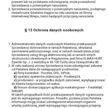
prawem lub na podstawie zobowiązania, może powiadomić
Sprzedawcę o potencjalnym naruszeniu.
Sprzedawca powiadomiony o potencjalnym naruszeniu, podejmuje
niezwłoczne działania mające na celu usunięcie ze Strony
Internetowej Sklepu, treści będących przyczyną naruszenia.
§ 13 Ochrona danych osobowych
Administratorem danych osobowych Klientów przekazanych
Sprzedawcy dobrowolnie w ramach Rejestracji, składania
zamówienia jednorazowego oraz w ramach świadczenia przez
Sprzedawcę usług drogą elektroniczną lub w ramach innych
okoliczności określonych w Regulaminie, jest firma ELMAX-HURT
Żywicki Sp. J. z siedzibą w 43-100 Tychy ulica Oświęcimska 83.
W celu realizacji umowy Sprzedawca może udostępniać zebrane
od Państwa dane do następujących podmiotów:
a)
firmy kurierskie - Pocztex, DHL, InPost,
b)
operator systemów płatniczych - Przelewy24,
c)
producenci - w przypadku dużych zamówień, wysyłający towar
do klienta bezpośrednio od siebie.
d)
firmom dostarczającym aplikacje marketingowe – FreshMail,
SMSAPI
W takich przypadkach ilość przekazywanych danych ograniczona
jest do wymaganego minimum. Ponadto, podane przez Państwa
informacje mogą zostać udostępnione właściwym organom
władzy publicznej, jeżeli wymagają tego obowiązujące przepisy