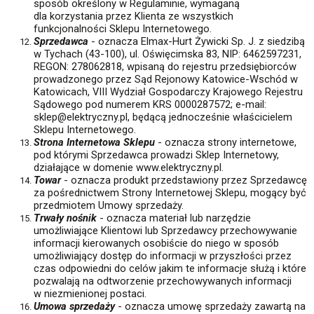
sposób określony w Regulaminie, wymaganą
dla korzystania przez Klienta ze wszystkich
funkcjonalności Sklepu Internetowego.
Sprzedawca
- oznacza Elmax-Hurt Żywicki Sp. J. z siedzibą
w Tychach (43-100), ul. Oświęcimska 83, NIP: 6462597231,
REGON: 278062818, wpisaną do rejestru przedsiębiorców
prowadzonego przez Sąd Rejonowy Katowice-Wschód w
Katowicach, VIII Wydział Gospodarczy Krajowego Rejestru
Sądowego pod numerem KRS 0000287572; e-mail:
sklep@elektryczny.pl, będącą jednocześnie właścicielem
Sklepu Internetowego.
Strona Internetowa Sklepu
- oznacza strony internetowe,
pod którymi Sprzedawca prowadzi Sklep Internetowy,
działające w domenie www.elektryczny.pl.
Towar
- oznacza produkt przedstawiony przez Sprzedawcę
za pośrednictwem Strony Internetowej Sklepu, mogący być
przedmiotem Umowy sprzedaży.
Trwały nośnik
- oznacza materiał lub narzędzie
umożliwiające Klientowi lub Sprzedawcy przechowywanie
informacji kierowanych osobiście do niego w sposób
umożliwiający dostęp do informacji w przyszłości przez
czas odpowiedni do celów jakim te informacje służą i które
pozwalają na odtworzenie przechowywanych informacji
w niezmienionej postaci.
Umowa sprzedaży
- oznacza umowę sprzedaży zawartą na