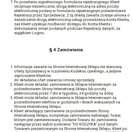
Po przesłaniu wypełnionego formularza rejestracyjnego Klient
otrzymuje niezwłocznie, drogą elektroniczną na adres poczty
elektronicznej podany w formularzu rejestracyjnym potwierdzenie
Rejestracji przez Sprzedawcę. Z tą chwilą zawarta zostaje umowa o
świadczenie drogą elektroniczną usługi prowadzenia Konta Klienta,
zaś Klient uzyskuje możliwość dostępu do Konta Klienta i
dokonywania zmian podanych podczas Rejestracji danych, za
wyjątkiem Loginu.
§ 4 Zamówienia
Informacje zawarte na Stronie Internetowej Sklepu nie stanowią
oferty Sprzedawcy w rozumieniu Kodeksu cywilnego, a jedynie
zaproszenie Klientów
do składania ofert zawarcia Umowy sprzedaży.
Klient może składać zamówienia w Sklepie Internetowym za
pośrednictwem Strony Internetowej Sklepu lub poczty
elektronicznej przez 7 dni w tygodniu, 24 godziny na dobę.
Klient może składać zamówienia w Sklepie Internetowym za
pośrednictwem telefonu w godzinach i dniach wskazanych na
Stronie Internetowej Sklepu.
Klient składający zamówienie za pośrednictwem Strony
Internetowej Sklepu, kompletuje zamówienie wybierając Towar,
którym jest zainteresowany. Dodanie Towaru do zamówienia
następuje przez wybór polecenia "DO KOSZYKA" pod danym
Towarem prezentowanym na Stronie Internetowej Sklepu. Klient po