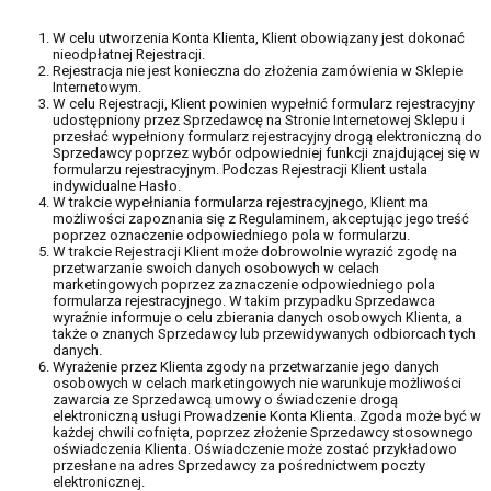
W celu utworzenia Konta Klienta, Klient obowiązany jest dokonać
nieodpłatnej Rejestracji.
Rejestracja nie jest konieczna do złożenia zamówienia w Sklepie
Internetowym.
W celu Rejestracji, Klient powinien wypełnić formularz rejestracyjny
udostępniony przez Sprzedawcę na Stronie Internetowej Sklepu i
przesłać wypełniony formularz rejestracyjny drogą elektroniczną do
Sprzedawcy poprzez wybór odpowiedniej funkcji znajdującej się w
formularzu rejestracyjnym. Podczas Rejestracji Klient ustala
indywidualne Hasło.
W trakcie wypełniania formularza rejestracyjnego, Klient ma
możliwości zapoznania się z Regulaminem, akceptując jego treść
poprzez oznaczenie odpowiedniego pola w formularzu.
W trakcie Rejestracji Klient może dobrowolnie wyrazić zgodę na
przetwarzanie swoich danych osobowych w celach
marketingowych poprzez zaznaczenie odpowiedniego pola
formularza rejestracyjnego. W takim przypadku Sprzedawca
wyraźnie informuje o celu zbierania danych osobowych Klienta, a
także o znanych Sprzedawcy lub przewidywanych odbiorcach tych
danych.
Wyrażenie przez Klienta zgody na przetwarzanie jego danych
osobowych w celach marketingowych nie warunkuje możliwości
zawarcia ze Sprzedawcą umowy o świadczenie drogą
elektroniczną usługi Prowadzenie Konta Klienta. Zgoda może być w
każdej chwili cofnięta, poprzez złożenie Sprzedawcy stosownego
oświadczenia Klienta. Oświadczenie może zostać przykładowo
przesłane na adres Sprzedawcy za pośrednictwem poczty
elektronicznej.