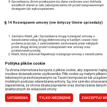
Sprzedawca chroni przekazane mu dane osobowe oraz dokłada
wszelkich starań w celu zabezpieczenia ich przed nieuprawnionym
dostępem lub wykorzystaniem.
§ 14 Rozwiązanie umowy (nie dotyczy Umów sprzedaży)
Zarówno Klient, jak i Sprzedawca mogą rozwiązać umowę o
świadczenie usług drogą elektroniczną w każdym czasie i bez
podania przyczyn, z zastrzeżeniem zachowania praw nabytych
przez drugą stronę przed rozwiązaniem ww. umowy oraz
postanowień poniżej.
Klient, który dokonał Rejestracji rozwiązuje umowę o świadczenie
usług drogą elektroniczną, poprzez wysłanie do Sprzedawcy
stosownego oświadczenia woli, przy użyciu dowolnego środka
Polityka plików cookie
komunikacji na odległość, umożliwiającego zapoznanie się
Sprzedawcy z oświadczeniem woli Klienta.
Ta strona internetowa korzysta z plików cookie, aby zapewnić najl
Sprzedawca wypowiada umowę o świadczenie usług drogą
możliwe doświadczenie użytkownika. Pliki cookie są małymi plikami
elektroniczną poprzez wysłanie do Klienta stosownego
tekstowymi przechowywanymi na Twoim komputerze lub urządzen
oświadczenia woli na adres poczty elektronicznej podany przez
mobilnym podczas odwiedzania witryny. Są one szeroko stosowane
Klienta podczas Rejestracji.
zapewnienia, że strona działa poprawnie oraz dostarczania danych
analitycznych do właścicieli strony.
§ 15 Postanowienia końcowe
USTAWIENIA
TYLKO NIEZBĘDNE
ZAKCEPTUJ W