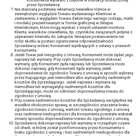
Konsumenta wynikało z błędów w instrukcji dostarczonej
przez Sprzedawcę.
Nie stanowią podstawy reklamacji niewielkie różnice w
zewnętrznym wyglądzie Towaru wydawanego Klientowi w
zestawieniu z wyglądem Towaru (także tego samego rodzaju, marki
i modelu) prezentowanym w formie graficznej w Sklepie
Internetowym, które mogą wynikać z innych ustawień monitora
Klienta, warunków oświetlenia, itp. czynników związanych jedynie z
używaniem Internetu do zakupów. Niniejsze postanowienie nie
rodzi skutku w postaci ograniczenia odpowiedzialności
Sprzedawcy wobec Konsument wynikających z ustawy o prawach
konsumenta.
Jeżeli Towar jest niezgodny z Umową, Konsument może żądać jego
naprawy lub wymiany. Przy czym Sprzedawca może dokonać
wymiany, gdy Konsument żąda naprawy, lub Sprzedawca może
dokonać naprawy, gdy Konsument żąda wymiany, jeżeli
doprowadzenie do zgodności Towaru z umową w sposób wybrany
przez Kupującego jest niemożliwe albo wymagałoby nadmiernych
kosztów dla Sprzedającego. Jeżeli naprawa i wymiana są
niemożliwe lub wymagałyby nadmiernych kosztów dla
Sprzedającego, może on odmówić doprowadzenia towaru do
zgodności z umową.
Przy ocenie nadmierności kosztów dla Sprzedawcy uwzględnia się
wszelkie okoliczności sprawy, w szczególności znaczenie braku
zgodności towaru z umową, wartość towaru zgodnego z umową
oraz nadmierne niedogodności dla Konsumenta powstałe wskutek
zmiany sposobu doprowadzenia towaru do zgodności z umową.
Sprzedawca dokonuje naprawy lub wymiany w rozsądnym czasie
od chwili, w której został poinformowany przez Konsumenta o
braku zgodności z umową, i bez nadmiernych niedogodności dla