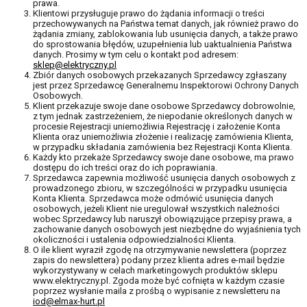
prawa.
Klientowi przysługuje prawo do żądania informacji o treści
przechowywanych na Państwa temat danych, jak również prawo do
żądania zmiany, zablokowania lub usunięcia danych, a także prawo
do sprostowania błędów, uzupełnienia lub uaktualnienia Państwa
danych. Prosimy w tym celu o kontakt pod adresem:
sklep@elektryczny.pl
Zbiór danych osobowych przekazanych Sprzedawcy zgłaszany
jest przez Sprzedawcę Generalnemu Inspektorowi Ochrony Danych
Osobowych.
Klient przekazuje swoje dane osobowe Sprzedawcy dobrowolnie,
z tym jednak zastrzeżeniem, że niepodanie określonych danych w
procesie Rejestracji uniemożliwia Rejestrację i założenie Konta
Klienta oraz uniemożliwia złożenie i realizację zamówienia Klienta,
w przypadku składania zamówienia bez Rejestracji Konta Klienta.
Każdy kto przekaże Sprzedawcy swoje dane osobowe, ma prawo
dostępu do ich treści oraz do ich poprawiania.
Sprzedawca zapewnia możliwość usunięcia danych osobowych z
prowadzonego zbioru, w szczególności w przypadku usunięcia
Konta Klienta. Sprzedawca może odmówić usunięcia danych
osobowych, jeżeli Klient nie uregulował wszystkich należności
wobec Sprzedawcy lub naruszył obowiązujące przepisy prawa, a
zachowanie danych osobowych jest niezbędne do wyjaśnienia tych
okoliczności i ustalenia odpowiedzialności Klienta.
O ile klient wyraził zgodę na otrzymywanie newslettera (poprzez
zapis do newslettera) podany przez klienta adres e-mail będzie
wykorzystywany w celach marketingowych produktów sklepu
www.elektryczny.pl. Zgoda może być cofnięta w każdym czasie
poprzez wysłanie maila z prośbą o wypisanie z newsletteru na
iod@elmax-hurt.pl