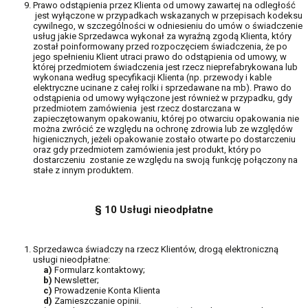
Prawo odstąpienia przez Klienta od umowy zawartej na odległość
jest wyłączone w przypadkach wskazanych w przepisach kodeksu
cywilnego, w szczególności w odniesieniu do umów o świadczenie
usług jakie Sprzedawca wykonał za wyraźną zgodą Klienta, który
został poinformowany przed rozpoczęciem świadczenia, że po
jego spełnieniu Klient utraci prawo do odstąpienia od umowy, w
której przedmiotem świadczenia jest rzecz nieprefabrykowana lub
wykonana według specyfikacji Klienta (np. przewody i kable
elektryczne ucinane z całej rolki i sprzedawane na mb). Prawo do
odstąpienia od umowy wyłączone jest również w przypadku, gdy
przedmiotem zamówienia jest rzecz dostarczana w
zapieczętowanym opakowaniu, której po otwarciu opakowania nie
można zwrócić ze względu na ochronę zdrowia lub ze względów
higienicznych, jeżeli opakowanie zostało otwarte po dostarczeniu
oraz gdy przedmiotem zamówienia jest produkt, który po
dostarczeniu zostanie ze względu na swoją funkcję połączony na
stałe z innym produktem.
§ 10 Usługi nieodpłatne
Sprzedawca świadczy na rzecz Klientów, drogą elektroniczną
usługi nieodpłatne:
a)
Formularz kontaktowy;
b)
Newsletter;
c)
Prowadzenie Konta Klienta
d)
Zamieszczanie opinii.