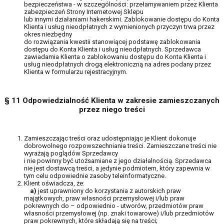
bezpieczeństwa - w szczególności: przełamywaniem przez Klienta
zabezpieczeń Strony Internetowej Sklepu
lub innymi działaniami hakerskimi. Zablokowanie dostępu do Konta
Klienta i usług nieodpłatnych z wymienionych przyczyn trwa przez
okres niezbędny
do rozwiązania kwestii stanowiącej podstawę zablokowania
dostępu do Konta Klienta i usług nieodpłatnych. Sprzedawca
zawiadamia Klienta o zablokowaniu dostępu do Konta Klienta i
usług nieodpłatnych drogą elektroniczną na adres podany przez
Klienta w formularzu rejestracyjnym.
§ 11 Odpowiedzialność Klienta w zakresie zamieszczanych
przez niego treści
Zamieszczając treści oraz udostępniając je Klient dokonuje
dobrowolnego rozpowszechniania treści. Zamieszczane treści nie
wyrażają poglądów Sprzedawcy
i nie powinny być utożsamiane z jego działalnością. Sprzedawca
nie jest dostawcą treści, a jedynie podmiotem, który zapewnia w
tym celu odpowiednie zasoby teleinformatyczne.
Klient oświadcza, że:
a)
jest uprawniony do korzystania z autorskich praw
majątkowych, praw własności przemysłowej i/lub praw
pokrewnych do – odpowiednio - utworów, przedmiotów praw
własności przemysłowej (np. znaki towarowe) i/lub przedmiotów
praw pokrewnych, które składają się na treści;