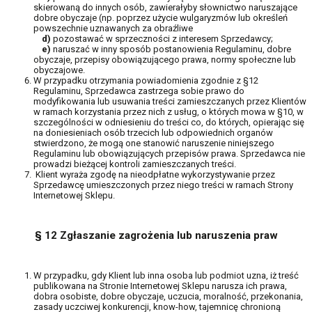
skierowaną do innych osób, zawierałyby słownictwo naruszające
dobre obyczaje (np. poprzez użycie wulgaryzmów lub określeń
powszechnie uznawanych za obraźliwe
d)
pozostawać w sprzeczności z interesem Sprzedawcy;
e)
naruszać w inny sposób postanowienia Regulaminu, dobre
obyczaje, przepisy obowiązującego prawa, normy społeczne lub
obyczajowe.
W przypadku otrzymania powiadomienia zgodnie z §12
Regulaminu, Sprzedawca zastrzega sobie prawo do
modyfikowania lub usuwania treści zamieszczanych przez Klientów
w ramach korzystania przez nich z usług, o których mowa w §10, w
szczególności w odniesieniu do treści co, do których, opierając się
na doniesieniach osób trzecich lub odpowiednich organów
stwierdzono, że mogą one stanowić naruszenie niniejszego
Regulaminu lub obowiązujących przepisów prawa. Sprzedawca nie
prowadzi bieżącej kontroli zamieszczanych treści.
Klient wyraża zgodę na nieodpłatne wykorzystywanie przez
Sprzedawcę umieszczonych przez niego treści w ramach Strony
Internetowej Sklepu.
§ 12 Zgłaszanie zagrożenia lub naruszenia praw
W przypadku, gdy Klient lub inna osoba lub podmiot uzna, iż treść
publikowana na Stronie Internetowej Sklepu narusza ich prawa,
dobra osobiste, dobre obyczaje, uczucia, moralność, przekonania,
zasady uczciwej konkurencji, know-how, tajemnicę chronioną