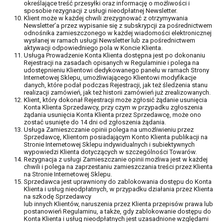
określające treść przesyłki oraz informację o możliwości i
sposobie rezygnacji z usługi nieodpłatnej Newsletter.
Klient może w każdej chwili zrezygnować z otrzymywania
Newsletter’a przez wypisanie się z subskrypcji za pośrednictwem
odnośnika zamieszczonego w każdej wiadomości elektronicznej
wysłanej w ramach usługi Newsletter lub za pośrednictwem
aktywacji odpowiedniego pola w Koncie Klienta.
Usługa Prowadzenie Konta Klienta dostępna jest po dokonaniu
Rejestracji na zasadach opisanych w Regulaminie i polega na
udostępnieniu Klientowi dedykowanego panelu w ramach Strony
Internetowej Sklepu, umożliwiającego Klientowi modyfikacje
danych, które podał podczas Rejestracji, jak też śledzenia stanu
realizacji zamówień, jak też historii zamówień już zrealizowanych.
Klient, który dokonał Rejestracji może zgłosić żądanie usunięcia
Konta Klienta Sprzedawcy, przy czym w przypadku zgłoszenia
żądania usunięcia Konta Klienta przez Sprzedawcę, może ono
zostać usunięte do 14 dni od zgłoszenia żądania.
Usługa Zamieszczanie opinii polega na umożliwieniu przez
Sprzedawcę, Klientom posiadającym Konto Klienta publikacji na
Stronie Internetowej Sklepu indywidualnych i subiektywnych
wypowiedzi Klienta dotyczących w szczególności Towarów.
Rezygnacja z usługi Zamieszczanie opinii możliwa jest w każdej
chwili i polega na zaprzestaniu zamieszczania treści przez Klienta
na Stronie Internetowej Sklepu.
Sprzedawca jest uprawniony do zablokowania dostępu do Konta
Klienta i usług nieodpłatnych, w przypadku działania przez Klienta
na szkodę Sprzedawcy
lub innych Klientów, naruszenia przez Klienta przepisów prawa lub
postanowień Regulaminu, a także, gdy zablokowanie dostępu do
Konta Klienta i usług nieodpłatnych jest uzasadnione względami