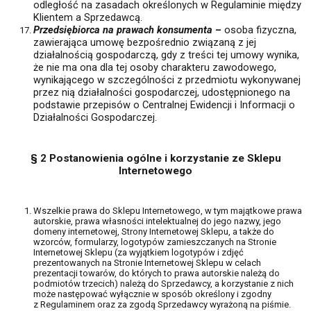
odległość na zasadach określonych w Regulaminie między
Klientem a Sprzedawcą.
Przedsiębiorca na prawach konsumenta
–
osoba fizyczna,
zawierająca umowę bezpośrednio związaną z jej
działalnością gospodarczą, gdy z treści tej umowy wynika,
że nie ma ona dla tej osoby charakteru zawodowego,
wynikającego w szczególności z przedmiotu wykonywanej
przez nią działalności gospodarczej, udostępnionego na
podstawie przepisów o Centralnej Ewidencji i Informacji o
Działalności Gospodarczej.
§ 2 Postanowienia ogólne i korzystanie ze Sklepu
Internetowego
Wszelkie prawa do Sklepu Internetowego, w tym majątkowe prawa
autorskie, prawa własności intelektualnej do jego nazwy, jego
domeny internetowej, Strony Internetowej Sklepu, a także do
wzorców, formularzy, logotypów zamieszczanych na Stronie
Internetowej Sklepu (za wyjątkiem logotypów i zdjęć
prezentowanych na Stronie Internetowej Sklepu w celach
prezentacji towarów, do których to prawa autorskie należą do
podmiotów trzecich) należą do Sprzedawcy, a korzystanie z nich
może następować wyłącznie w sposób określony i zgodny
z Regulaminem oraz za zgodą Sprzedawcy wyrażoną na piśmie.