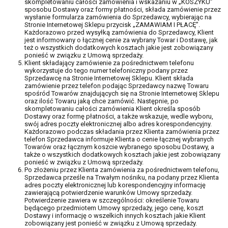
skompletowaniu całości zamówienia i wskazaniu w „KOSZYKU”
sposobu Dostawy oraz formy płatności, składa zamówienie przez
wysłanie formularza zamówienia do Sprzedawcy, wybierając na
Stronie Internetowej Sklepu przycisk „ZAMAWIAM I PŁACĘ”.
Każdorazowo przed wysyłką zamówienia do Sprzedawcy, Klient
jest informowany o łącznej cenie za wybrany Towar i Dostawę, jak
też o wszystkich dodatkowych kosztach jakie jest zobowiązany
ponieść w związku z Umową sprzedaży.
Klient składający zamówienie za pośrednictwem telefonu
wykorzystuje do tego numer telefoniczny podany przez
Sprzedawcę na Stronie Internetowej Sklepu. Klient składa
zamówienie przez telefon podając Sprzedawcy nazwę Towaru
spośród Towarów znajdujących się na Stronie Internetowej Sklepu
oraz ilość Towaru jaką chce zamówić. Następnie, po
skompletowaniu całości zamówienia Klient określa sposób
Dostawy oraz formę płatności, a także wskazuje, wedle wyboru,
swój adres poczty elektronicznej albo adres korespondencyjny.
Każdorazowo podczas składania przez Klienta zamówienia przez
telefon Sprzedawca informuje Klienta o cenie łącznej wybranych
Towarów oraz łącznym koszcie wybranego sposobu Dostawy, a
także o wszystkich dodatkowych kosztach jakie jest zobowiązany
ponieść w związku z Umową sprzedaży.
Po złożeniu przez Klienta zamówienia za pośrednictwem telefonu,
Sprzedawca prześle na Trwałym nośniku, na podany przez Klienta
adres poczty elektronicznej lub korespondencyjny informację
zawierającą potwierdzenie warunków Umowy sprzedaży.
Potwierdzenie zawiera w szczególności: określenie Towaru
będącego przedmiotem Umowy sprzedaży, jego cenę, koszt
Dostawy i informację o wszelkich innych kosztach jakie Klient
zobowiązany jest ponieść w związku z Umową sprzedaży.