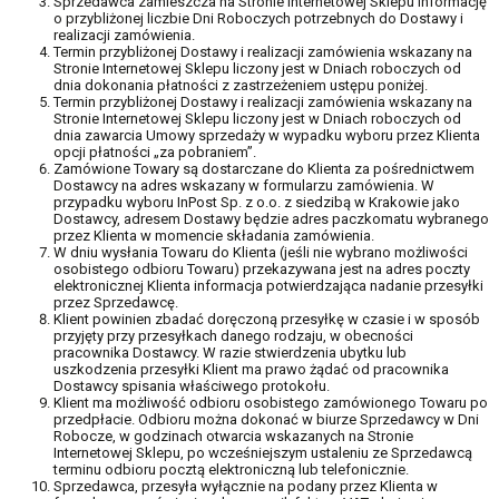
Sprzedawca zamieszcza na Stronie Internetowej Sklepu informację
o przybliżonej liczbie Dni Roboczych potrzebnych do Dostawy i
realizacji zamówienia.
Termin przybliżonej Dostawy i realizacji zamówienia wskazany na
Stronie Internetowej Sklepu liczony jest w Dniach roboczych od
dnia dokonania płatności z zastrzeżeniem ustępu poniżej.
Termin przybliżonej Dostawy i realizacji zamówienia wskazany na
Stronie Internetowej Sklepu liczony jest w Dniach roboczych od
dnia zawarcia Umowy sprzedaży w wypadku wyboru przez Klienta
opcji płatności „za pobraniem”.
Zamówione Towary są dostarczane do Klienta za pośrednictwem
Dostawcy na adres wskazany w formularzu zamówienia. W
przypadku wyboru InPost Sp. z o.o. z siedzibą w Krakowie jako
Dostawcy, adresem Dostawy będzie adres paczkomatu wybranego
przez Klienta w momencie składania zamówienia.
W dniu wysłania Towaru do Klienta (jeśli nie wybrano możliwości
osobistego odbioru Towaru) przekazywana jest na adres poczty
elektronicznej Klienta informacja potwierdzająca nadanie przesyłki
przez Sprzedawcę.
Klient powinien zbadać doręczoną przesyłkę w czasie i w sposób
przyjęty przy przesyłkach danego rodzaju, w obecności
pracownika Dostawcy. W razie stwierdzenia ubytku lub
uszkodzenia przesyłki Klient ma prawo żądać od pracownika
Dostawcy spisania właściwego protokołu.
Klient ma możliwość odbioru osobistego zamówionego Towaru po
przedpłacie. Odbioru można dokonać w biurze Sprzedawcy w Dni
Robocze, w godzinach otwarcia wskazanych na Stronie
Internetowej Sklepu, po wcześniejszym ustaleniu ze Sprzedawcą
terminu odbioru pocztą elektroniczną lub telefonicznie.
Sprzedawca, przesyła wyłącznie na podany przez Klienta w