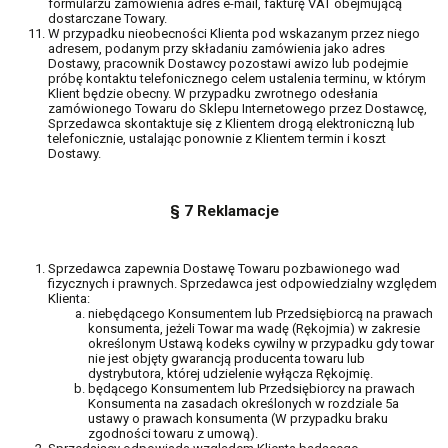
formularzu zamówienia adres e-mail, fakturę VAT obejmującą
dostarczane Towary.
W przypadku nieobecności Klienta pod wskazanym przez niego
adresem, podanym przy składaniu zamówienia jako adres
Dostawy, pracownik Dostawcy pozostawi awizo lub podejmie
próbę kontaktu telefonicznego celem ustalenia terminu, w którym
Klient będzie obecny. W przypadku zwrotnego odesłania
zamówionego Towaru do Sklepu Internetowego przez Dostawcę,
Sprzedawca skontaktuje się z Klientem drogą elektroniczną lub
telefonicznie, ustalając ponownie z Klientem termin i koszt
Dostawy.
§ 7 Reklamacje
Sprzedawca zapewnia Dostawę Towaru pozbawionego wad
fizycznych i prawnych. Sprzedawca jest odpowiedzialny względem
Klienta:
niebędącego Konsumentem lub Przedsiębiorcą na prawach
konsumenta, jeżeli Towar ma wadę (Rękojmia) w zakresie
określonym Ustawą kodeks cywilny w przypadku gdy towar
nie jest objęty gwarancją producenta towaru lub
dystrybutora, której udzielenie wyłącza Rękojmię.
będącego Konsumentem lub Przedsiębiorcy na prawach
Konsumenta na zasadach określonych w rozdziale 5a
ustawy o prawach konsumenta (W przypadku braku
zgodności towaru z umową).